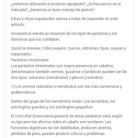
¿estamos utilizando el producto apropiado?, ¿la frecuencia es la
indicada?, ¿tenemos un buen manejo de pastos?.
Estas y otras inquietudes vamos a tratar de responder en este
artículo.
Iniciaremos viendo un resumen de los tipos de parásitos y los
fármacos que los combaten.
Quizá te interese: Cólico equino: Qué es, síntomas, tipos, causas y
tratamiento
Parásitos intestinales
Los parásitos intestinales con mayor presencia en caballos,
denominados también vermes, gusanos o lombrices pueden ser de
dos tipos: redondos (nemátodos) o planos (cestodos).
1) Los vermes redondos o nematodos son los más numerosos y
problemáticos.
Dentro del grupo de los nemátodos están: Los ascáridos, los
estróngilos grandes y los estróngilos pequeños.
El ciclo vital (huevo-larva-gusano) de estos parásitos varía según
su tipo pero los efectos sobre el caballo son similares: Las
funciones digestivas se ven debilitadas, producen anemia,
pérdidas de peso, pueden producir cólicos y problemas