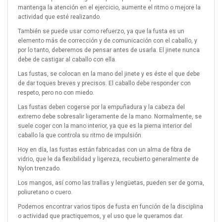
mantenga la atención en el ejercicio, aumente el ritmo o mejore la
actividad que esté realizando.
También se puede usar como refuerzo, ya que la fusta es un
elemento más de corrección y de comunicación con el caballo, y
por lo tanto, deberemos de pensar antes de usarla. El jinete nunca
debe de castigar al caballo con ella.
Las fustas, se colocan en la mano del jinete y es éste el que debe
de dar toques breves y precisos. El caballo debe responder con
respeto, pero no con miedo.
Las fustas deben cogerse por la empuñadura y la cabeza del
extremo debe sobresalir ligeramente de la mano. Normalmente, se
suele coger con la mano interior, ya que es la pierna interior del
caballo la que controla su ritmo de impulsión.
Hoy en día, las fustas están fabricadas con un alma de fibra de
vidrio, que le da flexibilidad y ligereza, recubierto generalmente de
Nylon trenzado.
Los mangos, así como las trallas y lengüetas, pueden ser de goma,
poliuretano o cuero.
Podemos encontrar varios tipos de fusta en función de la disciplina
o actividad que practiquemos, y el uso que le queramos dar.