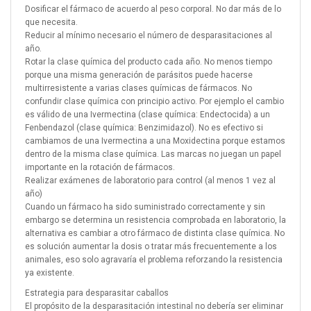
Dosificar el fármaco de acuerdo al peso corporal. No dar más de lo
que necesita.
Reducir al mínimo necesario el número de desparasitaciones al
año.
Rotar la clase química del producto cada año. No menos tiempo
porque una misma generación de parásitos puede hacerse
multirresistente a varias clases químicas de fármacos. No
confundir clase química con principio activo. Por ejemplo el cambio
es válido de una Ivermectina (clase química: Endectocida) a un
Fenbendazol (clase química: Benzimidazol). No es efectivo si
cambiamos de una Ivermectina a una Moxidectina porque estamos
dentro de la misma clase química. Las marcas no juegan un papel
importante en la rotación de fármacos.
Realizar exámenes de laboratorio para control (al menos 1 vez al
año)
Cuando un fármaco ha sido suministrado correctamente y sin
embargo se determina un resistencia comprobada en laboratorio, la
alternativa es cambiar a otro fármaco de distinta clase química. No
es solución aumentar la dosis o tratar más frecuentemente a los
animales, eso solo agravaría el problema reforzando la resistencia
ya existente.
Estrategia para desparasitar caballos
El propósito de la desparasitación intestinal no debería ser eliminar