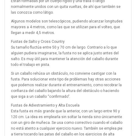
Están formadas por un cuerpo rígido y una tralla o látigo
normalmente unidos con un quita vueltas, de ahí que también se
las conozca como látigo.
Algunos modelos son telescópicos, pudiendo alcanzar longitudes
mayores a 4 metros, como las que se utilizan para el volteo, que
llegan a medir 4,5 metros.
Fustas de Salto y Cross Country
Su tamaño fluctúa entre 50 y 70 cm de largo. Contrario a lo que
alguien pudiera imaginarse, la fusta no se aplica justo antes del
salto. Es muy útil para mantener la atención del caballo durante
todo el trabajo en pista.
Si un caballo rehúsa un obstáculo, no conviene castigar con la
fusta. Para solucionar este tipo de problemas hay otras acciones
que podemos realizar durante el entrenamiento, como recobrar la
confianza del caballo bajando la altura del obstáculo o haciendo
que siga a un caballo “confirmado”.
Fustas de Adiestramiento y Alta Escuela
Esta fusta es más grande que la anterior, con un largo entre 90 y
120 cm. La idea es emplearla sin soltar la rienda sino únicamente
con un giro de muñeca. Se usa como correctivo cuando el caballo
no está atento a cualquier ejercicio nuevo. También se emplea pie
a tierra tocando las patas del caballo en los ejercicios de alta