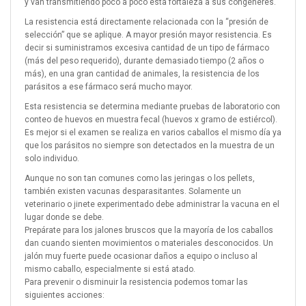
y van transmitiendo poco a poco esta fortaleza a sus congéneres.
La resistencia está directamente relacionada con la “presión de
selección” que se aplique. A mayor presión mayor resistencia. Es
decir si suministramos excesiva cantidad de un tipo de fármaco
(más del peso requerido), durante demasiado tiempo (2 años o
más), en una gran cantidad de animales, la resistencia de los
parásitos a ese fármaco será mucho mayor.
Esta resistencia se determina mediante pruebas de laboratorio con
conteo de huevos en muestra fecal (huevos x gramo de estiércol).
Es mejor si el examen se realiza en varios caballos el mismo día ya
que los parásitos no siempre son detectados en la muestra de un
solo individuo.
Aunque no son tan comunes como las jeringas o los pellets,
también existen vacunas desparasitantes. Solamente un
veterinario o jinete experimentado debe administrar la vacuna en el
lugar donde se debe.
Prepárate para los jalones bruscos que la mayoría de los caballos
dan cuando sienten movimientos o materiales desconocidos. Un
jalón muy fuerte puede ocasionar daños a equipo o incluso al
mismo caballo, especialmente si está atado.
Para prevenir o disminuir la resistencia podemos tomar las
siguientes acciones: