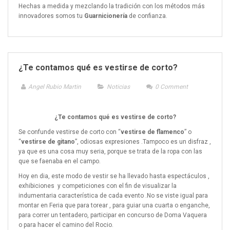
Hechas a medida y mezclando la tradición con los métodos más
innovadores somos tu
G
uarnicionería
de confianza.
¿Te contamos qué es vestirse de corto?
Angel Rubio Martin
Noticias
0
Comment
¿Te contamos qué es vestirse de corto?
Se confunde vestirse de corto con “
vestirse de flamenco
” o
“
vestirse de gitano
”, odiosas expresiones .Tampoco es un disfraz ,
ya que es una cosa muy seria, porque se trata de la ropa con las
que se faenaba en el campo.
Hoy en dia, este modo de vestir se ha llevado hasta espectáculos ,
exhibiciones
y competiciones con el fin de visualizar la
indumentaria característica de cada evento .No se viste igual para
montar en Feria que para torear , para guiar una cuarta o enganche,
para correr un tentadero, participar en concurso de Doma Vaquera
o para hacer el camino del Rocio.