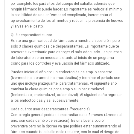
por completo los parásitos del cuerpo del caballo, además que
ningún fármaco lo puede hacer. Lo importante es reducir al mínimo
la posibilidad de una enfermedad complicada, incrementar el
aprovechamiento de los alimentos y reducir la presencia de huevos
y larvas en el pasto.
Qué desparasitante usar
Existe una gran variedad de fármacos a nuestra disposición, pero
solo 3 clases químicas de desparasitantes. Es importante que te
asesore tu veterinario para escoger el más adecuado. Las pruebas
de laboratorio serán necesarias tanto al inicio de un programa
como para los controles y evaluación del fármaco utilizado.
Puedes iniciar el año con un endoctocida de amplio espectro
(ivermectina, doramectina, moxidectina) y terminar el periodo con
uno que incluya praziquantel para tratar tenias. Al siguiente año
cambiar la clase química por ejemplo a un benzimidazol
(fenbendazol, mebendazol, oxibendazol). Al siguiente año regresar
a los endoctocidas y así sucesivamente.
Cada cuánto usar desparasitantes (frecuencia)
Como regla general podrías desparasitar cada 3 meses (4 veces al
año, con cada cambio de estación). Es una buena opción
preventiva pero no la óptima ya que podrías estar suministrando el
fármaco cuando tu caballo no lo requiere, con lo cual el riesgo de