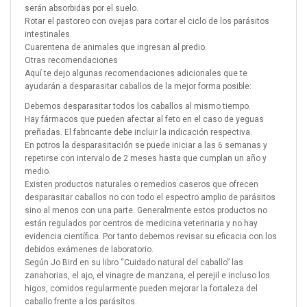
serán absorbidas por el suelo.
Rotar el pastoreo con ovejas para cortar el ciclo de los parásitos
intestinales.
Cuarentena de animales que ingresan al predio.
Otras recomendaciones
Aquí te dejo algunas recomendaciones adicionales que te
ayudarán a desparasitar caballos de la mejor forma posible:
Debemos desparasitar todos los caballos al mismo tiempo.
Hay fármacos que pueden afectar al feto en el caso de yeguas
preñadas. El fabricante debe incluir la indicación respectiva.
En potros la desparasitación se puede iniciar a las 6 semanas y
repetirse con intervalo de 2 meses hasta que cumplan un año y
medio.
Existen productos naturales o remedios caseros que ofrecen
desparasitar caballos no con todo el espectro amplio de parásitos
sino al menos con una parte. Generalmente estos productos no
están regulados por centros de medicina veterinaria y no hay
evidencia científica. Por tanto debemos revisar su eficacia con los
debidos exámenes de laboratorio.
Según Jo Bird en su libro “Cuidado natural del caballo” las
zanahorias, el ajo, el vinagre de manzana, el perejil e incluso los
higos, comidos regularmente pueden mejorar la fortaleza del
caballo frente a los parásitos.