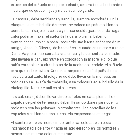
extremos del pañuelo recogidos delante, amarrados
a los tirantes
,
para que se queden fijos y no se vean colgando.
La camisa , debe ser blanca y sencilla, siempre abrochada. En la
chaquetilla en el bolsillo derecho , se coloca un pañuelo
blanco
como la camisa, bien doblado y nunca cosido ,para cuando haga
calor poderte limpiar el sudor de la cara, o bien al beber
o
comer
poder limpiar la boca. Recuerdo una buena anécdota de mi
amigo,
Joaquin Olivera,
de hace años , cuando en un concurso de
Doma Vaquera
, concursaba una chica
y le comento a su madre
que llevaba el pañuelo muy bien colocado y la madre le dijo que
había estado hasta altas horas de la noche cosiéndole
el pañuelo
para que se le moviera. Creo que tampoco es así, el pañuelo se
lleva para utilizarlo. El reloj , no se debe llevar en la muñeca, en
todo caso se llevaría de cadenilla, y se colocaría en el bolsillo de la
chalequillo. Nada de anillos ni pulseras.
Las calzonas , deben llevar cinco caireles en cada pierna . Los
zapatos de piel de ternera,no deben llevar cordones para que no
molesten con las polainas . Normalmente , las correillas de las
espuelas son blancas con la espuela empavonada en negro.
El sombrero, no es menos importante, va
colocado un poco
inclinado hacia delante y hacia el lado derecho en los hombres y
siempre del mismo color que el traje.