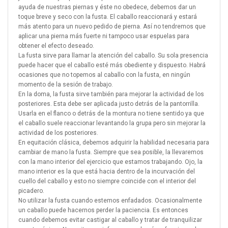
ayuda de nuestras piernas y éste no obedece, debemos dar un
toque breve y seco con la fusta. El caballo reaccionará y estará
más atento para un nuevo pedido de pierna. Así no tendremos que
aplicar una pierna más fuerte ni tampoco usar espuelas para
obtener el efecto deseado.
La fusta sirve para llamar la atención del caballo. Su sola presencia
puede hacer que el caballo esté más obediente y dispuesto. Habrá
ocasiones que no topemos al caballo con la fusta, en ningún
momento de la sesión de trabajo.
En la doma, la fusta sirve también para mejorar la actividad de los
posteriores. Esta debe ser aplicada justo detrás de la pantorrilla.
Usarla en el flanco o detrás de la montura no tiene sentido ya que
el caballo suele reaccionar levantando la grupa pero sin mejorar la
actividad de los posteriores.
En equitación clásica, debemos adquirir la habilidad necesaria para
cambiar de mano la fusta. Siempre que sea posible, la llevaremos
con la mano interior del ejercicio que estamos trabajando. Ojo, la
mano interior es la que está hacia dentro de la incurvación del
cuello del caballo y esto no siempre coincide con el interior del
picadero.
No utilizar la fusta cuando estemos enfadados. Ocasionalmente
un caballo puede hacernos perder la paciencia. Es entonces
cuando debemos evitar castigar al caballo y tratar de tranquilizar