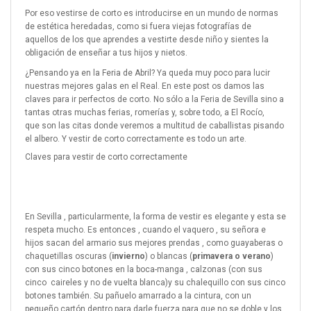
Por eso vestirse de corto es introducirse en un mundo de normas
de estética heredadas, como si fuera viejas fotografías de
aquellos de los que aprendes a vestirte desde niño y sientes la
obligación de enseñar a tus hijos y nietos.
¿Pensando ya en la
Feria de Abril
? Ya queda muy poco para lucir
nuestras mejores galas en el Real. En este post os damos las
claves para ir perfectos de corto. No sólo a la Feria de Sevilla sino a
tantas otras muchas ferias, romerías y, sobre todo, a El Rocío,
que son las citas donde veremos a multitud de caballistas pisando
el albero. Y vestir de corto correctamente es todo un arte.
Claves para vestir de corto correctamente
En Sevilla , particularmente, la forma de vestir es elegante y esta se
respeta mucho. Es entonces , cuando el vaquero , su señora e
hijos sacan del armario sus mejores prendas , como guayaberas o
chaquetillas oscuras (
invierno
) o blancas (
primavera o verano
)
con sus cinco botones en la boca-manga , calzonas (con sus
cinco
caireles y no de vuelta blanca)y su chalequillo con sus cinco
botones también. Su pañuelo amarrado a la cintura, con un
pequeño cartón dentro para darle fuerza para que no se doble y los