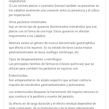
respiratorios.
2) Los vermes planos o cestodos (tenias) también se presentan en
los caballos existiendo una conexión entre su presencia y el cólico
por impactación.
Otros parásitos intestinales
Hay un tercer tipo de gusanos denominados tremátodos que son
planos con la forma de una hoja. Estos gusanos no afectan
mayormente a los caballos.
Además existe un género de mosca denominado gasterophilus
que afecta a los equinos. En su estado de larva causa miasis
gastrointestinales en boca, esófago, estómago, etc.
Tipos de desparasitantes o vermífugos
Las principales familias de fármacos (clases químicas) que se
utilizan para combatir los parásitos en equinos son:
Endectocidas
Son antiparasitarios de amplio espectro que actúan contra la
mayoría de nemátodos gastrointestinales y pulmonares.
Los endectocidas bloquean la transmisión del impulso nervioso lo
que conduce a la parálisis y muerte del parásito.
Su efecto es de larga duración y el efecto residual dependerá de
cada compuesto, de su formulación y de la dosis administrada.