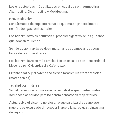
Los endectocidas más utilizados en caballos son: Ivermectina,
Abamectina, Doramectina y Moxidectina.
Benzimidazoles
Son fármacos de espectro reducido que matan principalmente
nemátodos gastrointestinales.
Los benzimidazoles perturban el proceso digestivo de los gusanos
que acaban muriendo.
Son de acción rápida es decir matan a los gusanos a las pocas
horas de la administración.
Los benzimidazoles más empleados en caballos son: Fenbendazol,
Mebendazol, Oxibendazol y Oxfendazol.
El fenbendazol y el oxfendazol tienen también un efecto tenicida
(matan tenias).
Tetrahidropirimidinas
Son eficaces contra una serie de nemátodos gastrointestinales
sobre todo ascáridos pero no contra nemátodos respiratorios.
Actúa sobre el sistema nervioso, lo que paraliza al gusano que
muere o es expulsado al no poder fijarse a la pared gastrointestinal
del equino.