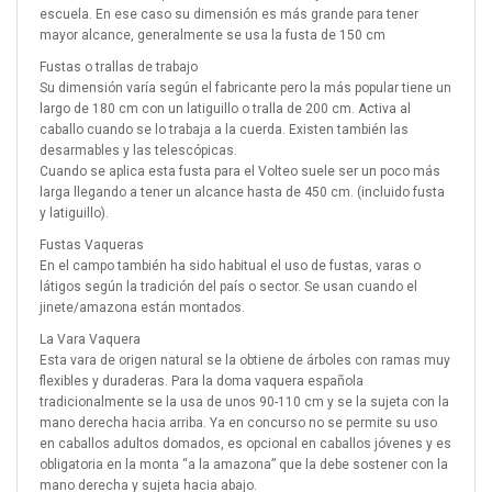
escuela. En ese caso su dimensión es más grande para tener
mayor alcance, generalmente se usa la fusta de 150 cm
Fustas o trallas de trabajo
Su dimensión varía según el fabricante pero la más popular tiene un
largo de 180 cm con un latiguillo o tralla de 200 cm. Activa al
caballo cuando se lo trabaja a la cuerda. Existen también las
desarmables y las telescópicas.
Cuando se aplica esta fusta para el Volteo suele ser un poco más
larga llegando a tener un alcance hasta de 450 cm. (incluido fusta
y latiguillo).
Fustas Vaqueras
En el campo también ha sido habitual el uso de fustas, varas o
látigos según la tradición del país o sector. Se usan cuando el
jinete/amazona están montados.
La Vara Vaquera
Esta vara de origen natural se la obtiene de árboles con ramas muy
flexibles y duraderas. Para la doma vaquera española
tradicionalmente se la usa de unos 90-110 cm y se la sujeta con la
mano derecha hacia arriba. Ya en concurso no se permite su uso
en caballos adultos domados, es opcional en caballos jóvenes y es
obligatoria en la monta “a la amazona” que la debe sostener con la
mano derecha y sujeta hacia abajo.