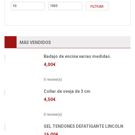
Precio
Precio
FILTRAR
mínimo
máximo
MÁS VENDIDOS
Badajo de encina varias medidas.
4,00
€
0 review(s)
Collar de oveja de 3 cm
4,50
€
0 review(s)
GEL TENDONES DEFATIGANTE LINCOLN
16,00
€