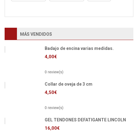
mínimo
máxim
MÁS VENDIDOS
Badajo de encina varias medidas.
4,00
€
0 review(s)
Collar de oveja de 3 cm
4,50
€
0 review(s)
GEL TENDONES DEFATIGANTE LINCOLN
16,00
€