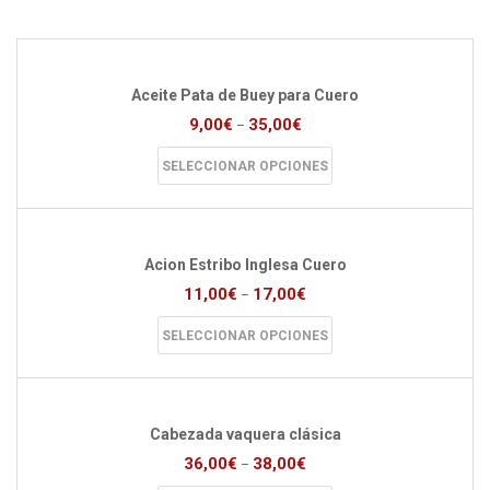
Aceite Pata de Buey para Cuero
9,00
€
35,00
€
–
Este
SELECCIONAR OPCIONES
producto
tiene
múltiples
variantes.
Las
Acion Estribo Inglesa Cuero
opciones
11,00
€
17,00
€
–
se
pueden
Este
SELECCIONAR OPCIONES
elegir
producto
en
tiene
la
múltiples
página
variantes.
de
Las
Cabezada vaquera clásica
producto
opciones
36,00
€
38,00
€
–
se