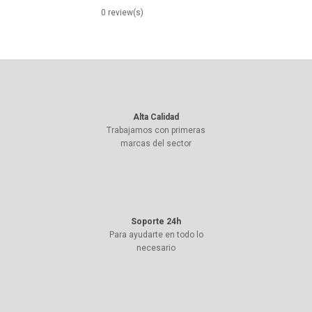
0 review(s)
Alta Calidad
Trabajamos con primeras
marcas del sector
Soporte 24h
Para ayudarte en todo lo
necesario