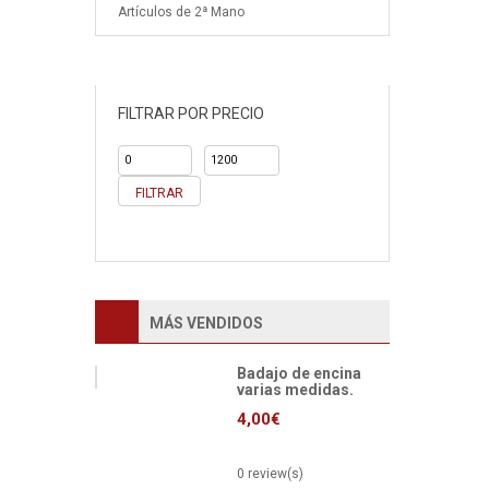
Artículos de 2ª Mano
FILTRAR POR PRECIO
Precio
Precio
mínimo
máximo
FILTRAR
MÁS VENDIDOS
Badajo de encina
varias medidas.
4,00
€
0 review(s)