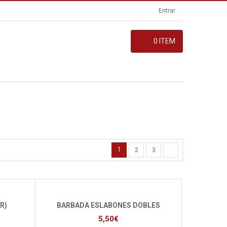
Entrar
0
ITEM
1
2
3
R)
BARBADA ESLABONES DOBLES
5,50
€