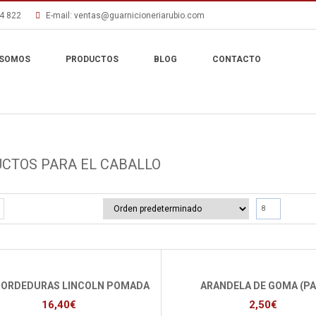
4 822
E-mail:
ventas@guarnicioneriarubio.com
 SOMOS
PRODUCTOS
BLOG
CONTACTO
CTOS PARA EL CABALLO
8
ORDEDURAS LINCOLN POMADA
ARANDELA DE GOMA (PA
16,40
€
2,50
€