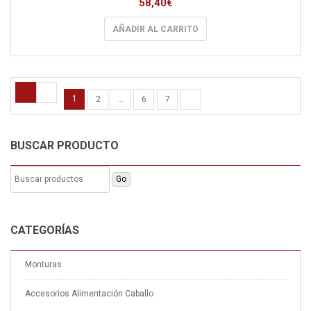
58,40
€
se
pueden
AÑADIR AL CARRITO
elegir
en
la
página
de
1
2
…
6
7
producto
BUSCAR PRODUCTO
CATEGORÍAS
Monturas
Accesorios Alimentación Caballo