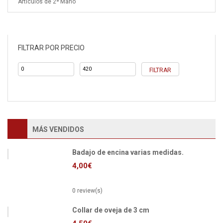
Artículos de 2ª Mano
FILTRAR POR PRECIO
Precio
Precio
FILTRAR
mínimo
máximo
MÁS VENDIDOS
Badajo de encina varias medidas.
4,00
€
0 review(s)
Collar de oveja de 3 cm