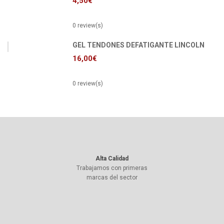
4,50
€
0 review(s)
GEL TENDONES DEFATIGANTE LINCOLN
16,00
€
0 review(s)
Alta Calidad
Trabajamos con primeras
marcas del sector