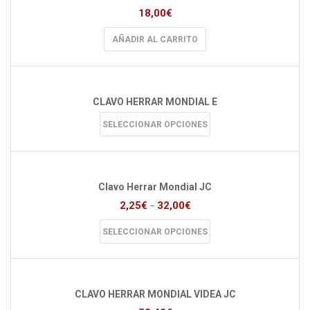
opciones
18,00
€
se
pueden
AÑADIR AL CARRITO
elegir
en
la
página
de
CLAVO HERRAR MONDIAL E
producto
Este
SELECCIONAR OPCIONES
producto
tiene
múltiples
variantes.
Las
Clavo Herrar Mondial JC
opciones
2,25
€
32,00
€
–
se
pueden
Este
SELECCIONAR OPCIONES
elegir
producto
en
tiene
la
múltiples
página
variantes.
de
Las
CLAVO HERRAR MONDIAL VIDEA JC
producto
opciones