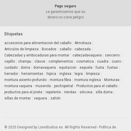
Pago seguro
Le garantizamos que su
dinero no corre peligro
Etiquetas
accesorios para alimentacion del caballo
Almohaza
Articulos de limpieza
Bocados
caballo
cabezada
Cabezadas y embocaduras para montar
cabezadavaquera
cencerro
cepillo
champu
clavos
complementos
cosmetica
cuadra
cuero
cuidado
doma
domavaquera
equitacion
espuela
fusta
fustas
herrador
herramientas
hipica
inglesa
legra
limpieza
montura asiento profundo
montura fibra
montura inglesa
Monturas
montura vaquera
muserola
pechopetral
Productos para el caballo
productos para el jinete
repelente
riendas
silicona
silla doma
sillas de montar
vaquera
zahón
© 2025 Designed by LoveStudios.es. All Rights Reserved -
Política de