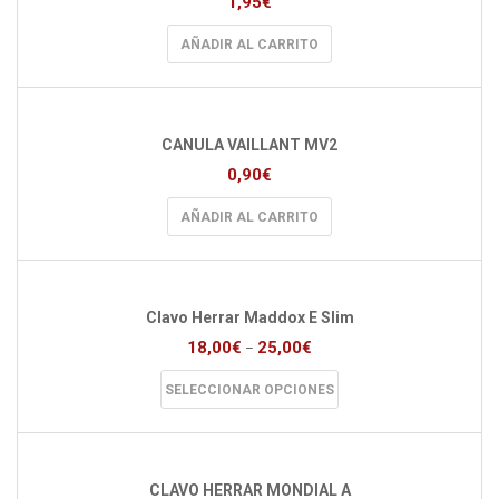
1,95
€
AÑADIR AL CARRITO
CANULA VAILLANT MV2
0,90
€
AÑADIR AL CARRITO
Clavo Herrar Maddox E Slim
18,00
€
25,00
€
–
Este
SELECCIONAR OPCIONES
producto
tiene
múltiples
variantes.
Las
CLAVO HERRAR MONDIAL A