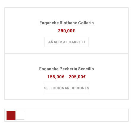
Enganche Biothane Collarin
380,00
€
AÑADIR AL CARRITO
Enganche Pecherin Sencillo
155,00
€
205,00
€
–
Este
SELECCIONAR OPCIONES
producto
tiene
múltiples
variantes.
Las
opciones
se
pueden