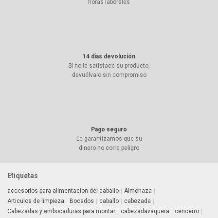
horas laborales
14 días devolución
Si no le satisface su producto,
devuélvalo sin compromiso
Pago seguro
Le garantizamos que su
dinero no corre peligro
Etiquetas
accesorios para alimentacion del caballo
Almohaza
Articulos de limpieza
Bocados
caballo
cabezada
Cabezadas y embocaduras para montar
cabezadavaquera
cencerro