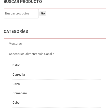
BUSCAR PRODUCTO
elegir
en
la
página
de
producto
CATEGORÍAS
Monturas
Accesorios Alimentación Caballo
Balon
Carretilla
Cazo
Comedero
Cubo