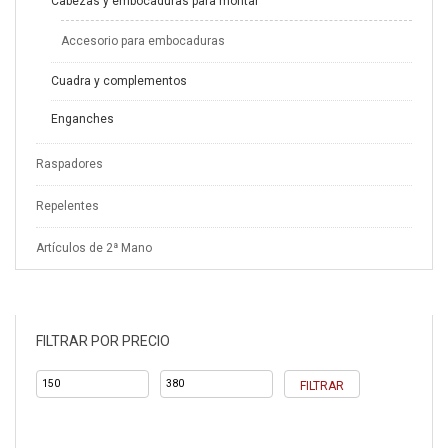
Cabezas y embocaduras para montar
Accesorio para embocaduras
Cuadra y complementos
Enganches
Raspadores
Repelentes
Artículos de 2ª Mano
FILTRAR POR PRECIO
Precio
Precio
FILTRAR
mínimo
máximo