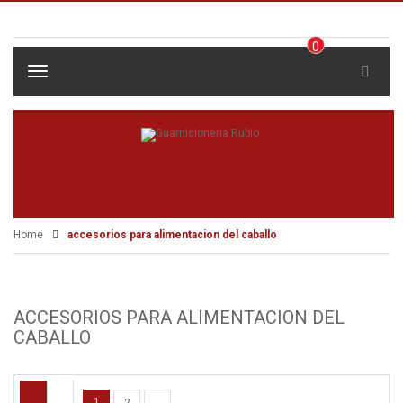
0
IT
T
E
o
M
g
g
l
e
n
a
v
i
Home
accesorios para alimentacion del caballo
g
a
t
i
o
ACCESORIOS PARA ALIMENTACION DEL
n
CABALLO
1