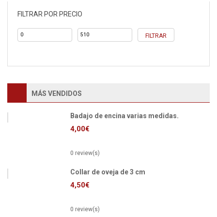
FILTRAR POR PRECIO
Precio
Precio
FILTRAR
mínimo
máximo
MÁS VENDIDOS
Badajo de encina varias medidas.
4,00
€
0 review(s)
Collar de oveja de 3 cm
4,50
€
0 review(s)