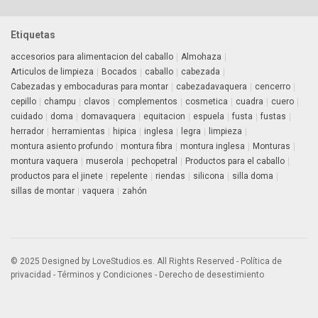
Etiquetas
accesorios para alimentacion del caballo
Almohaza
Articulos de limpieza
Bocados
caballo
cabezada
Cabezadas y embocaduras para montar
cabezadavaquera
cencerro
cepillo
champu
clavos
complementos
cosmetica
cuadra
cuero
cuidado
doma
domavaquera
equitacion
espuela
fusta
fustas
herrador
herramientas
hipica
inglesa
legra
limpieza
montura asiento profundo
montura fibra
montura inglesa
Monturas
montura vaquera
muserola
pechopetral
Productos para el caballo
productos para el jinete
repelente
riendas
silicona
silla doma
sillas de montar
vaquera
zahón
© 2025 Designed by LoveStudios.es. All Rights Reserved -
Política de
privacidad
-
Términos y Condiciones
-
Derecho de desestimiento