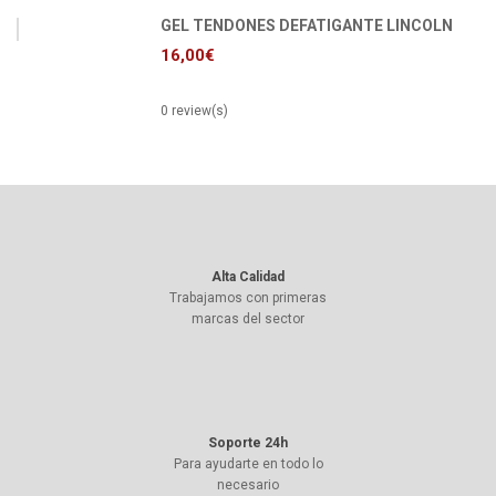
GEL TENDONES DEFATIGANTE LINCOLN
16,00
€
0 review(s)
Alta Calidad
Trabajamos con primeras
marcas del sector
Soporte 24h
Para ayudarte en todo lo
necesario