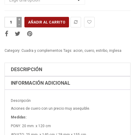
Acion
AÑADIR AL CARRITO
Estribo
Inglesa
Cuero
cantidad
Category:
Cuadra y complementos
Tags:
acion
,
cuero
,
estribo
,
inglesa
DESCRIPCIÓN
INFORMACIÓN ADICIONAL
Descripción
Aciones de cuero con un precio muy asequible.
Medidas:
PONY: 20 mm. x 120 cm
ADULTO: 25 mm. x 140 cm / 29 mm x 155 cm.