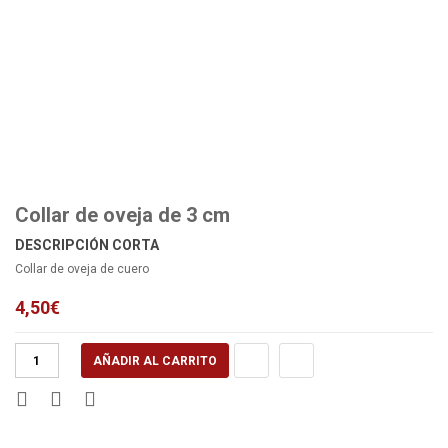
Collar de oveja de 3 cm
DESCRIPCIÓN CORTA
Collar de oveja de cuero
4,50
€
Collar
AÑADIR AL CARRITO
de
oveja
de
3
cm