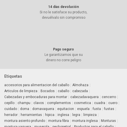
14 días devolución
Si no le satisface su producto,
devuélvalo sin compromiso
Pago seguro
Le garantizamos que su
dinero no corre peligro
Etiquetas
accesorios para alimentacion del caballo
Almohaza
Articulos de limpieza
Bocados
caballo
cabezada
Cabezadas y embocaduras para montar
cabezadavaquera
cencerro
cepillo
champu
clavos
complementos
cosmetica
cuadra
cuero
cuidado
doma
domavaquera
equitacion
espuela
fusta
fustas
herrador
herramientas
hipica
inglesa
legra
limpieza
montura asiento profundo
montura fibra
montura inglesa
Monturas
montura vaquera
muserola
pechopetral
Productos para el caballo